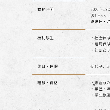
勤務時間
8:00～19:
週1日～、
※曜日・
福利厚生
・社会保
・雇用保
・社割あ
休日・休暇
交代制、
経験・資格​​​​​​​
・未経験O
・学歴・
・学生歓