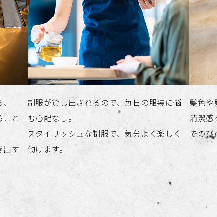
ら、
制服が貸し出されるので、毎日の服装に悩
髪色や
ること
む心配なし。
清潔感
スタイリッシュな制服で、気分よく楽しく
でのび
き出す
働けます。