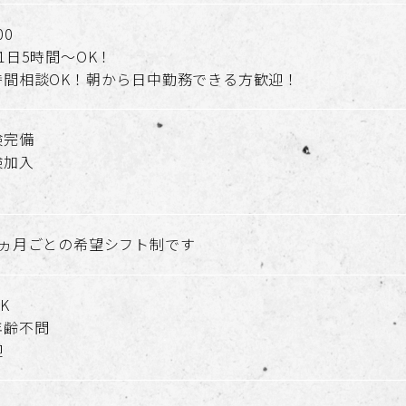
00
1日5時間～OK！
時間相談OK！朝から日中勤務できる方歓迎！
険完備
険加入
り
1ヵ月ごとの希望シフト制です
K
年齢不問
迎