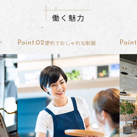
働く魅力
ア
便利でおしゃれな制服
Point.02
Point