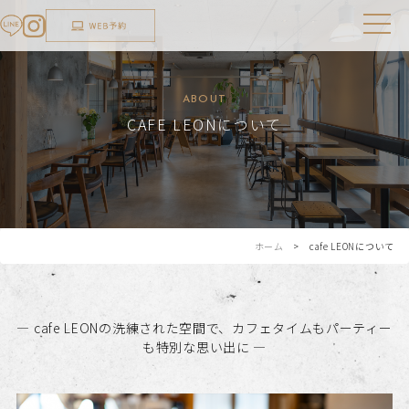
ABOUT
CAFE LEONについて
ホーム
> cafe LEONについて
― cafe LEONの洗練された空間で、カフェタイムもパーティー
も特別な思い出に ―