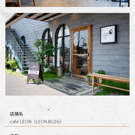
店舗名
cafe LEON（LEON BLDG）